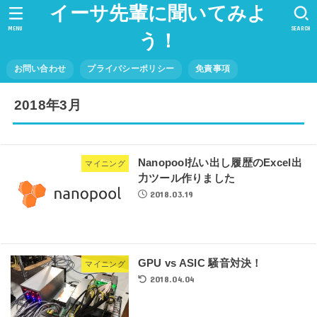
イーサ先輩に聞いてみよ
MENU
SEARCH
う！
お問い合わせ
プライバシーポリシー
免責事項
2018年3月
Nanopool払い出し履歴のExcel出
マイニング
力ツール作りました
2018.03.19
GPU vs ASIC 騒音対決！
マイニング
2018.04.04