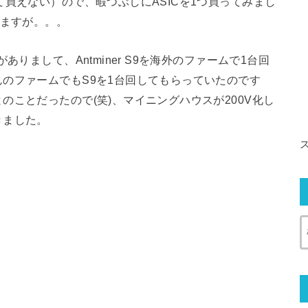
て買えない）ので、暇つぶしにASICを1つ買ってみまし
ありますが。。。
りまして、Antminer S9を海外のファームで1台回
のファームでもS9を1台回してもらっていたのです
ことだったので(笑)、マイニングハウスが200V化し
きました。