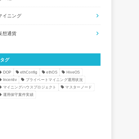
マイニング
仮想通貨
タグ
DOP
ethConfig
ethOS
HiveOS
Incentiv
プライベートマイニング運用状況
マイニングハウスプロジェクト
マスターノード
運用保守案件実績