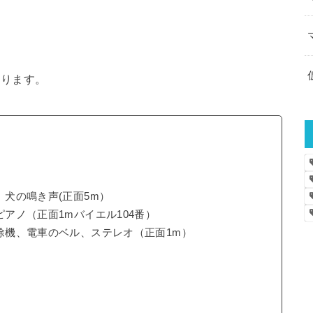
なります。
、犬の鳴き声(正面5m）
ピアノ（正面1mバイエル104番）
掃除機、電車のベル、ステレオ（正面1m）