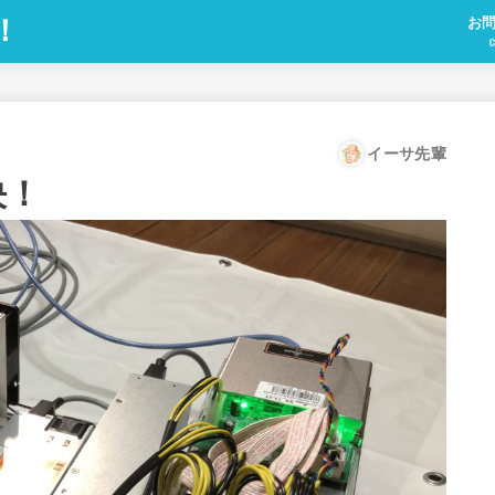
！
お
C
イーサ先輩
決！