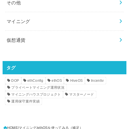
その他
マイニング
仮想通貨
タグ
DOP
ethConfig
ethOS
HiveOS
Incentiv
プライベートマイニング運用状況
マイニングハウスプロジェクト
マスターノード
運用保守案件実績
HOME
マイニング
ethOSを使ってみる（補足）