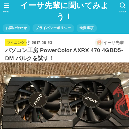
イーサ先輩に聞いてみよ
MENU
SEARCH
う！
お問い合わせ
プライバシーポリシー
免責事項
2017.08.23
イーサ先輩
マイニング
パソコン工房 PowerColor AXRX 470 4GBD5-
DM バルクを試す！