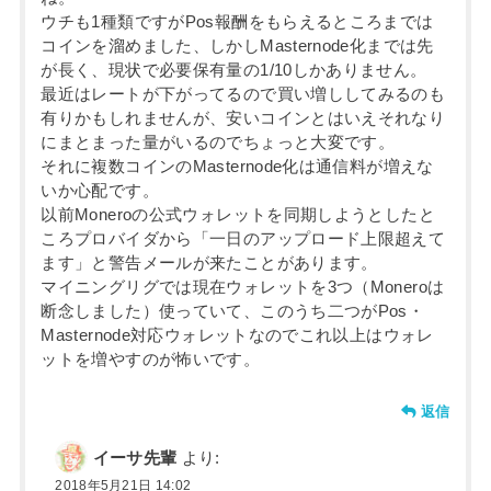
ウチも1種類ですがPos報酬をもらえるところまでは
コインを溜めました、しかしMasternode化までは先
が長く、現状で必要保有量の1/10しかありません。
最近はレートが下がってるので買い増ししてみるのも
有りかもしれませんが、安いコインとはいえそれなり
にまとまった量がいるのでちょっと大変です。
それに複数コインのMasternode化は通信料が増えな
いか心配です。
以前Moneroの公式ウォレットを同期しようとしたと
ころプロバイダから「一日のアップロード上限超えて
ます」と警告メールが来たことがあります。
マイニングリグでは現在ウォレットを3つ（Moneroは
断念しました）使っていて、このうち二つがPos・
Masternode対応ウォレットなのでこれ以上はウォレ
ットを増やすのが怖いです。
返信
イーサ先輩
より:
2018年5月21日 14:02