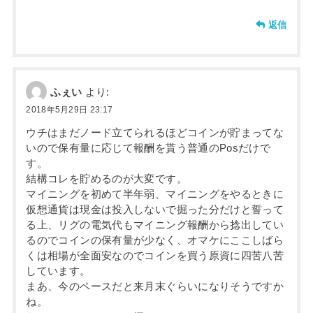
返信
ふぇい
より:
2018年5月29日 23:17
ウチはまだノード立てられるほどコインが貯まってな
いので保有量に応じて報酬を貰う普通のPosだけで
す。
結構コレを貯めるのが大変です。
マイニングを初めて半年弱、マイニングをやるときに
仮想通貨は現金は投入しないで掘った分だけと誓って
る上、リグの電気代もマイニング報酬から捻出してい
るのでコインの保有量が少なく、オマケにここしばら
くは相場が全面安なのでコインを買う原資に四苦八苦
しています。
まあ、今のペースだと来月末ぐらいになりそうですか
ね。